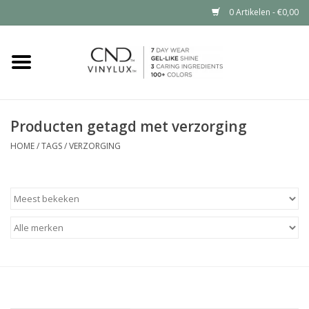
0 Artikelen - €0,00
Home
Shop nu
Producten getagd met verzorging
Nailart voor jou
HOME
/
TAGS
/
VERZORGING
CND™ in jouw salon?