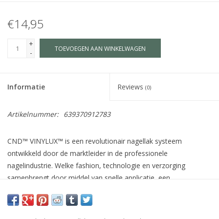
€14,95
+
TOEVOEGEN AAN WINKELWAGEN
-
Informatie
Reviews
(0)
Artikelnummer:
639370912783
CND™ VINYLUX™ is een revolutionair nagellak systeem
ontwikkeld door de marktleider in de professionele
nagelindustrie. Welke fashion, technologie en verzorging
samenbrengt door middel van snelle applicatie, een
houdbaarheid van 7 dagen+, verzorgende ingrediënten voor de
natuurlijke nagel zoals Jojoba olie, Vitamine E en Keratine en
meer dan 140 schitterende kleuren welke afgestemd zijn op de