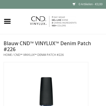
0 Artikelen - €0,00
Home
Shop nu
Blauw CND™ VINYLUX™ Denim Patch
#226
Nailart voor jou
HOME
/
CND™ VINYLUX™ DENIM PATCH #226
CND™ in jouw salon?