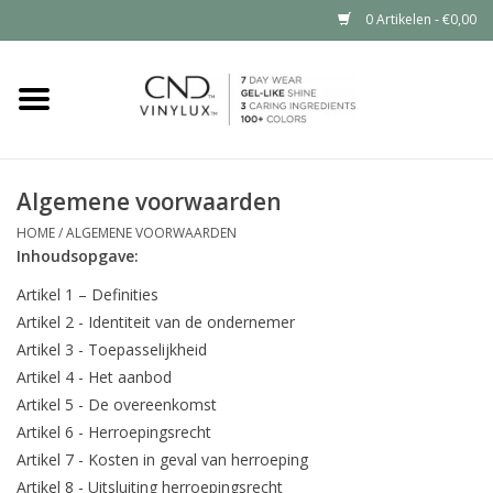
0 Artikelen - €0,00
Home
Shop nu
Algemene voorwaarden
Nailart voor jou
HOME
/
ALGEMENE VOORWAARDEN
Inhoudsopgave:
CND™ in jouw salon?
Artikel 1 – Definities
Artikel 2 - Identiteit van de ondernemer
Artikel 3 - Toepasselijkheid
Artikel 4 - Het aanbod
Artikel 5 - De overeenkomst
Artikel 6 - Herroepingsrecht
Artikel 7 - Kosten in geval van herroeping
Artikel 8 - Uitsluiting herroepingsrecht