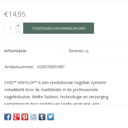
€14,95
+
TOEVOEGEN AAN WINKELWAGEN
-
Informatie
Reviews
(0)
Artikelnummer:
639370001081
CND™ VINYLUX™ is een revolutionair nagellak systeem
ontwikkeld door de marktleider in de professionele
nagelindustrie. Welke fashion, technologie en verzorging
samenbrengt door middel van snelle applicatie, een
houdbaarheid van 7 dagen+, verzorgende ingrediënten voor de
natuurlijke nagel zoals Jojoba olie, Vitamine E en Keratine en
meer dan 140 schitterende kleuren welke afgestemd zijn op de