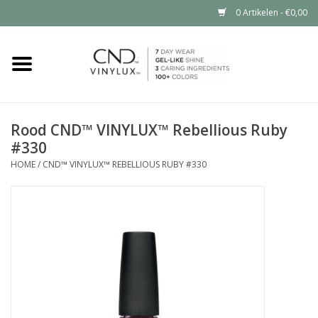
0 Artikelen - €0,00
Home
Shop nu
Rood CND™ VINYLUX™ Rebellious Ruby
#330
Nailart voor jou
HOME
/
CND™ VINYLUX™ REBELLIOUS RUBY #330
CND™ in jouw salon?