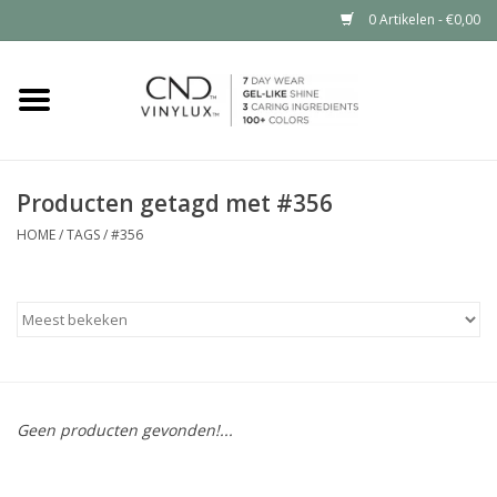
0 Artikelen - €0,00
Home
Shop nu
Producten getagd met #356
Nailart voor jou
HOME
/
TAGS
/
#356
CND™ in jouw salon?
Geen producten gevonden!...