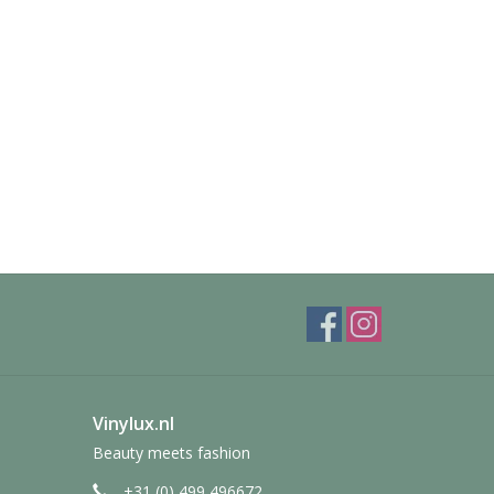
Vinylux.nl
Beauty meets fashion
+31 (0) 499 496672