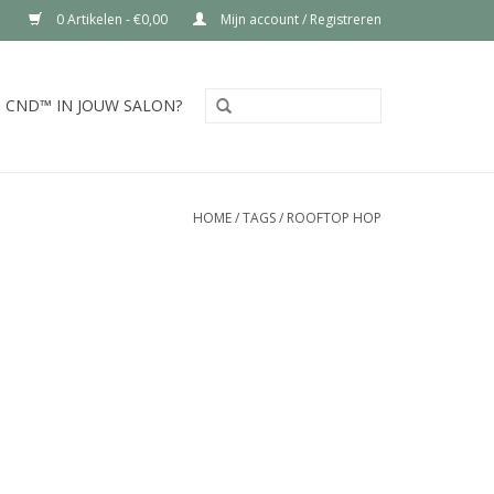
0 Artikelen - €0,00
Mijn account / Registreren
CND™ IN JOUW SALON?
HOME
/
TAGS
/
ROOFTOP HOP