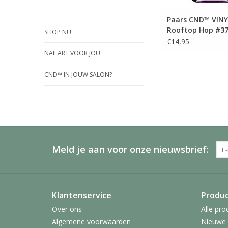
Paars CND™ VIN
Rooftop Hop #3
SHOP NU
€14,95
NAILART VOOR JOU
CND™ IN JOUW SALON?
Meld je aan voor onze nieuwsbrief:
Klantenservice
Produ
Over ons
Alle pro
Algemene voorwaarden
Nieuwe 