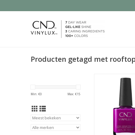
Producten getagd met roofto
Paarse kleu
TOEVOEGEN AAN WI
Min: €
0
Max: €
15