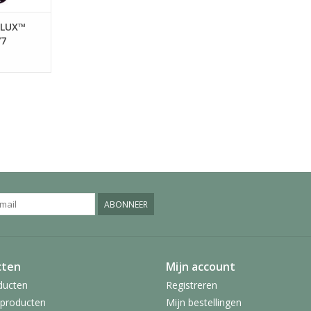
YLUX™
77
ABONNEER
cten
Mijn account
ducten
Registreren
producten
Mijn bestellingen