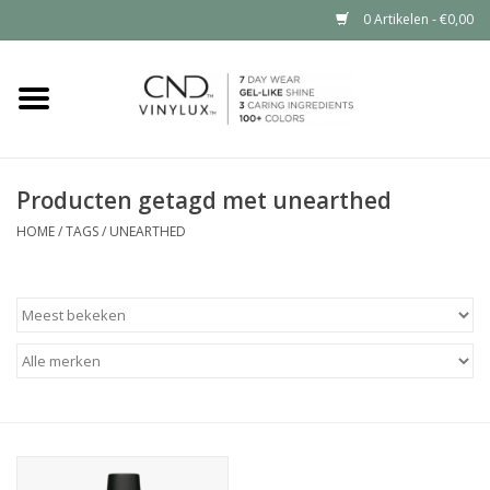
0 Artikelen - €0,00
Home
Shop nu
Producten getagd met unearthed
Nailart voor jou
HOME
/
TAGS
/
UNEARTHED
CND™ in jouw salon?