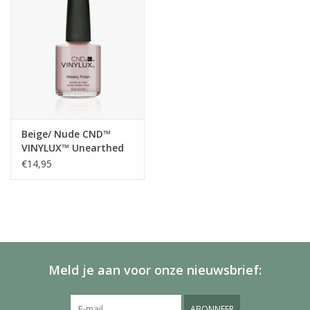
Beige/ Nude CND™
VINYLUX™ Unearthed
#270
€14,95
Meld je aan voor onze nieuwsbrief:
ABONNEER