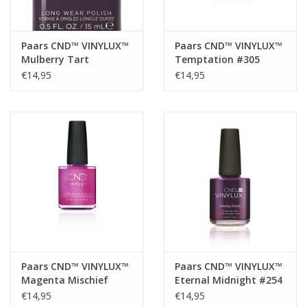
Paars CND™ VINYLUX™
Paars CND™ VINYLUX™
Mulberry Tart
Temptation #305
€14,95
€14,95
Paars CND™ VINYLUX™
Paars CND™ VINYLUX™
Magenta Mischief
Eternal Midnight #254
#209
€14,95
€14,95