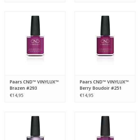
Paars CND™ VINYLUX™
Paars CND™ VINYLUX™
Brazen #293
Berry Boudoir #251
€14,95
€14,95