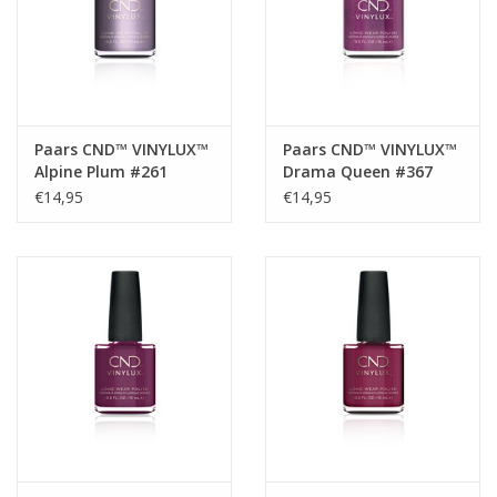
Paars CND™ VINYLUX™
Paars CND™ VINYLUX™
Alpine Plum #261
Drama Queen #367
€14,95
€14,95