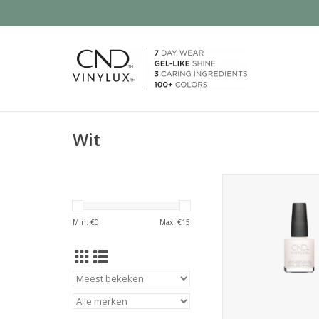
Wit
Wit met een shimmer 
zowel sneeuwachtig a
TOEVOEGEN AAN WI
Min: €
0
Max: €
15