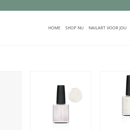
HOME
SHOP NU
NAILART VOOR JOU
finish die
rosé-champagne glans met
Klassieke, suik
ls vurig is
stralende glitter
witte kleur. S
dek
NKELWAGEN
TOEVOEGEN AAN WINKELWAGEN
TOEVOEGEN AA