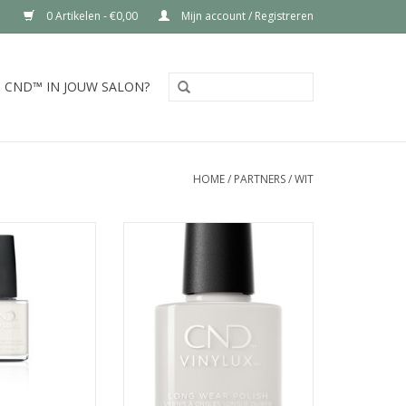
0 Artikelen - €0,00
Mijn account / Registreren
CND™ IN JOUW SALON?
HOME
/
PARTNERS
/
WIT
erachtige, zachte
een puur amandel wit.
emi-transparante
TOEVOEGEN AAN WINKELWAGEN
king
N WINKELWAGEN