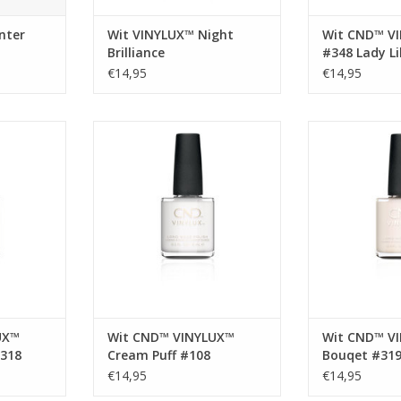
nter
Wit VINYLUX™ Night
Wit CND™ V
Brilliance
#348 Lady Li
€14,95
€14,95
Perfecte kleur voor French
Witte
Manicure
NKELWAGEN
TOEVOEGEN AA
TOEVOEGEN AAN WINKELWAGEN
UX™
Wit CND™ VINYLUX™
Wit CND™ V
318
Cream Puff #108
Bouqet #31
€14,95
€14,95