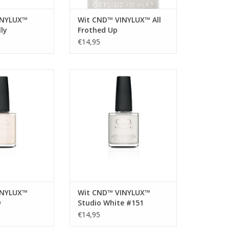
INYLUX™
Wit CND™ VINYLUX™ All
lly
Frothed Up
€14,95
 kleur
Witte kleur
N WINKELWAGEN
TOEVOEGEN AAN WINKELWAGEN
INYLUX™
Wit CND™ VINYLUX™
9
Studio White #151
€14,95