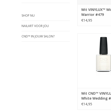
Wit VINYLUX™ Wi
Warrior #479
SHOP NU
€14,95
NAILART VOOR JOU
Witte kleur
CND™ IN JOUW SALON?
TOEVOEGEN AAN WI
Wit CND™ VINYL
White Wedding #
€14,95