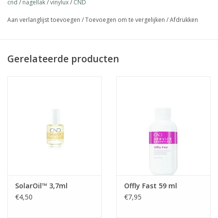
cnd
/
nagellak
/
vinylux
/
CND
Aan verlanglijst toevoegen
/
Toevoegen om te vergelijken
/
Afdrukken
Gerelateerde producten
SolarOil™ 3,7ml
Offly Fast 59 ml
€4,50
€7,95