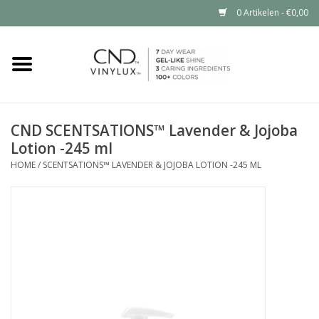
0 Artikelen - €0,00
Home
Shop nu
CND SCENTSATIONS™ Lavender & Jojoba
Lotion -245 ml
Nailart voor jou
HOME
/
SCENTSATIONS™ LAVENDER & JOJOBA LOTION -245 ML
CND™ in jouw salon?