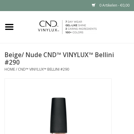
0 Artikelen - €0,00
Home
Shop nu
Beige/ Nude CND™ VINYLUX™ Bellini
#290
Nailart voor jou
HOME
/
CND™ VINYLUX™ BELLINI #290
CND™ in jouw salon?