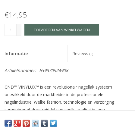
€14,95
+
TOEVOEGEN AAN WINKELWAGEN
-
Informatie
Reviews
(0)
Artikelnummer:
639370924908
CND™ VINYLUX™ is een revolutionair nagellak systeem
ontwikkeld door de marktleider in de professionele
nagelindustrie. Welke fashion, technologie en verzorging
samenbrengt door middel van snelle applicatie, een
houdbaarheid van 7 dagen+, verzorgende ingrediënten voor de
natuurlijke nagel zoals Jojoba olie, Vitamine E en Keratine en
meer dan 140 schitterende kleuren welke afgestemd zijn op de