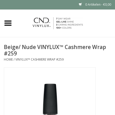
0 Artikelen - €0,00
Home
Shop nu
Beige/ Nude VINYLUX™ Cashmere Wrap
#259
Nailart voor jou
HOME
/
VINYLUX™ CASHMERE WRAP #259
CND™ in jouw salon?