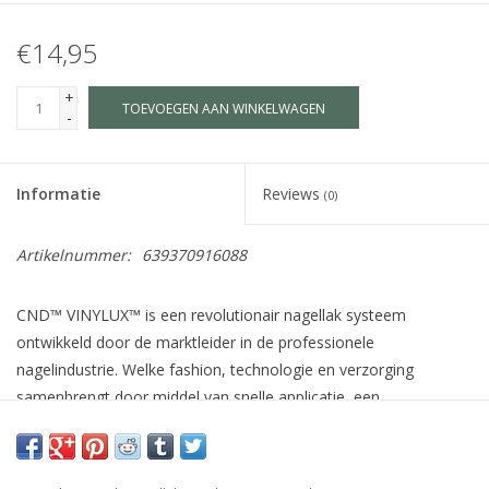
€14,95
+
TOEVOEGEN AAN WINKELWAGEN
-
Informatie
Reviews
(0)
Artikelnummer:
639370916088
CND™ VINYLUX™ is een revolutionair nagellak systeem
ontwikkeld door de marktleider in de professionele
nagelindustrie. Welke fashion, technologie en verzorging
samenbrengt door middel van snelle applicatie, een
houdbaarheid van 7 dagen+, verzorgende ingrediënten voor de
natuurlijke nagel zoals Jojoba olie, Vitamine E en Keratine en
meer dan 140 schitterende kleuren welke afgestemd zijn op de