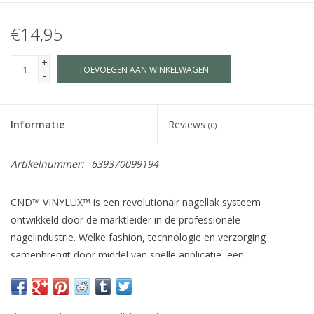
€14,95
+
TOEVOEGEN AAN WINKELWAGEN
-
Informatie
Reviews
(0)
Artikelnummer:
639370099194
CND™ VINYLUX™ is een revolutionair nagellak systeem
ontwikkeld door de marktleider in de professionele
nagelindustrie. Welke fashion, technologie en verzorging
samenbrengt door middel van snelle applicatie, een
houdbaarheid van 7 dagen+, verzorgende ingrediënten voor de
natuurlijke nagel zoals Jojoba olie, Vitamine E en Keratine en
meer dan 140 schitterende kleuren welke afgestemd zijn op de