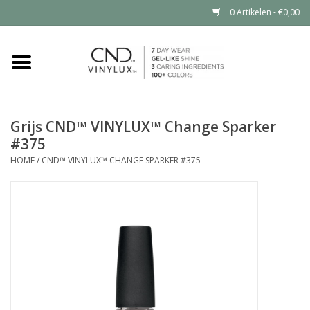
0 Artikelen - €0,00
Home
Shop nu
Grijs CND™ VINYLUX™ Change Sparker
#375
Nailart voor jou
HOME
/
CND™ VINYLUX™ CHANGE SPARKER #375
CND™ in jouw salon?