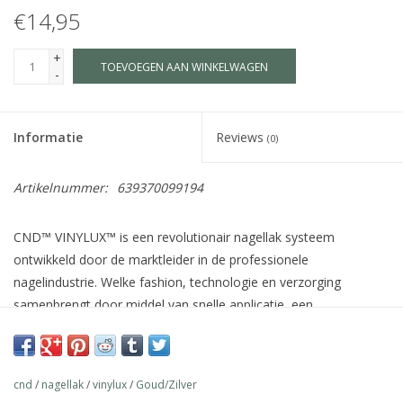
€14,95
+
TOEVOEGEN AAN WINKELWAGEN
-
Informatie
Reviews
(0)
Artikelnummer:
639370099194
CND™ VINYLUX™ is een revolutionair nagellak systeem
ontwikkeld door de marktleider in de professionele
nagelindustrie. Welke fashion, technologie en verzorging
samenbrengt door middel van snelle applicatie, een
houdbaarheid van 7 dagen+, verzorgende ingrediënten voor de
natuurlijke nagel zoals Jojoba olie, Vitamine E en Keratine en
meer dan 140 schitterende kleuren welke afgestemd zijn op de
cnd
/
nagellak
/
vinylux
/
Goud/Zilver
wereldwijde fashion industrie.