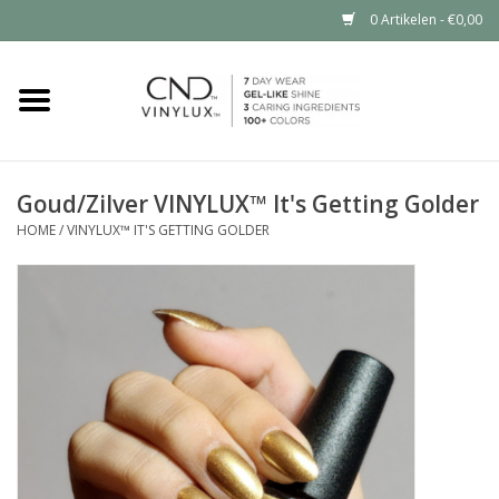
0 Artikelen - €0,00
Home
Shop nu
Goud/Zilver VINYLUX™ It's Getting Golder
HOME
/
VINYLUX™ IT'S GETTING GOLDER
Nailart voor jou
CND™ in jouw salon?