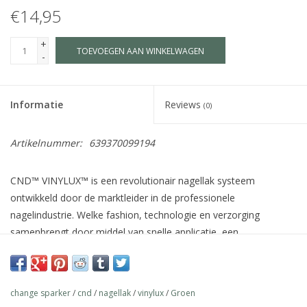
€14,95
+
TOEVOEGEN AAN WINKELWAGEN
-
Informatie
Reviews
(0)
Artikelnummer:
639370099194
CND™ VINYLUX™ is een revolutionair nagellak systeem
ontwikkeld door de marktleider in de professionele
nagelindustrie. Welke fashion, technologie en verzorging
samenbrengt door middel van snelle applicatie, een
houdbaarheid van 7 dagen+, verzorgende ingrediënten voor de
natuurlijke nagel zoals Jojoba olie, Vitamine E en Keratine en
meer dan 140 schitterende kleuren welke afgestemd zijn op de
change sparker
/
cnd
/
nagellak
/
vinylux
/
Groen
wereldwijde fashion industrie.