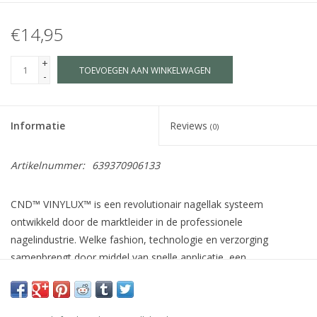
€14,95
+
TOEVOEGEN AAN WINKELWAGEN
-
Informatie
Reviews
(0)
Artikelnummer:
639370906133
CND™ VINYLUX™ is een revolutionair nagellak systeem
ontwikkeld door de marktleider in de professionele
nagelindustrie. Welke fashion, technologie en verzorging
samenbrengt door middel van snelle applicatie, een
houdbaarheid van 7 dagen+, verzorgende ingrediënten voor de
natuurlijke nagel zoals Jojoba olie, Vitamine E en Keratine en
meer dan 140 schitterende kleuren welke afgestemd zijn op de