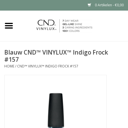
0 Artikelen - €0,00
Home
Shop nu
Blauw CND™ VINYLUX™ Indigo Frock
#157
Nailart voor jou
HOME
/
CND™ VINYLUX™ INDIGO FROCK #157
CND™ in jouw salon?