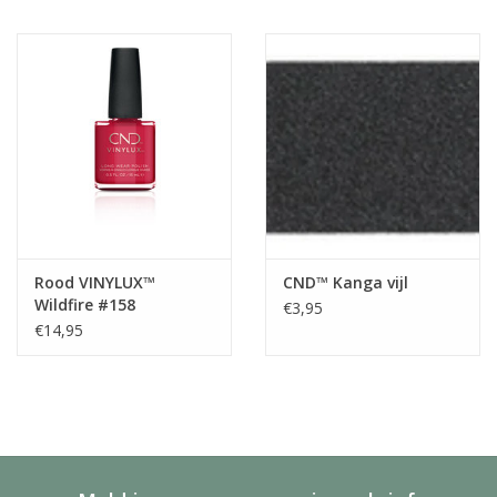
Rood VINYLUX™
CND™ Kanga vijl
Wildfire #158
€3,95
€14,95