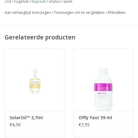
cnd
/
nagellak
/
topcoat
/
vinylux
/
week
Aan verlanglijst toevoegen
/
Toevoegen om te vergelijken
/
Afdrukken
Gerelateerde producten
SolarOil™ 3,7ml
Offly Fast 59 ml
€4,50
€7,95