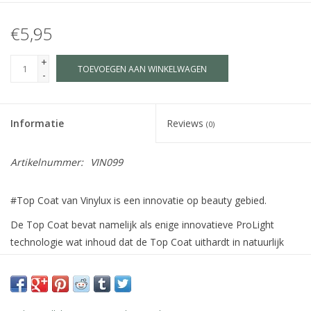
€5,95
+
TOEVOEGEN AAN WINKELWAGEN
-
Informatie
Reviews
(0)
Artikelnummer:
VIN099
#Top Coat van Vinylux is een innovatie op beauty gebied.
De Top Coat bevat namelijk als enige innovatieve ProLight
technologie wat inhoud dat de Top Coat uithardt in natuurlijk
licht. Geen chippen meer van de lak en een hoogglans finish! #7
dagen+ resultaat