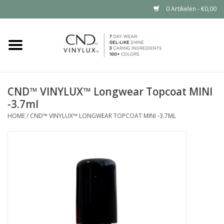
0 Artikelen - €0,00
Home
Shop nu
CND™ VINYLUX™ Longwear Topcoat MINI
-3.7ml
Nailart voor jou
HOME
/
CND™ VINYLUX™ LONGWEAR TOPCOAT MINI -3.7ML
CND™ in jouw salon?