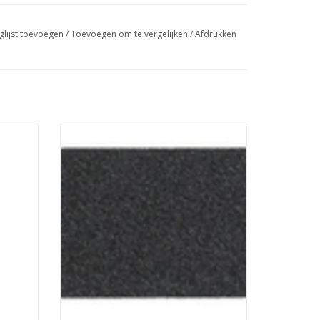
glijst toevoegen
/
Toevoegen om te vergelijken
/
Afdrukken
gellak
Vijl je natuurlijke nagels in model met de
CND™ Kanga vijl.
GEN
TOEVOEGEN AAN WINKELWAGEN