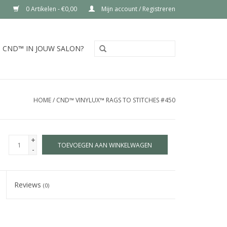
0 Artikelen - €0,00
Mijn account / Registreren
CND™ IN JOUW SALON?
HOME
/
CND™ VINYLUX™ RAGS TO STITCHES #450
+
TOEVOEGEN AAN WINKELWAGEN
-
Reviews
(0)