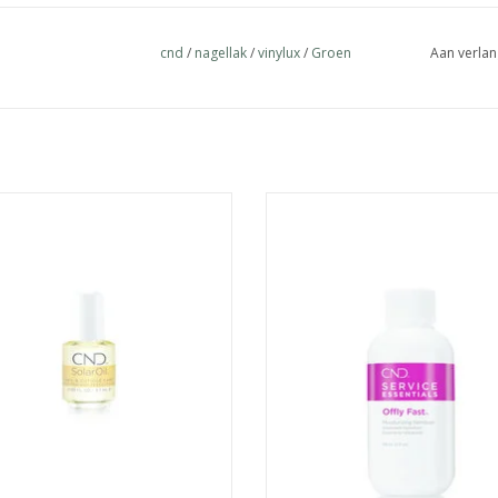
cnd
/
nagellak
/
vinylux
/
Groen
Aan verlan
t geheim van een succesvolle
Verwijdert op milde wijze jouw na
behandeling zit in de verzorging.
TOEVOEGEN AAN WINKELWA
olarOil™ zorgt ervoor dat je nagels
drateerd worden, je nagelriemen
acht aanvoelen en je nagellak lang
mooi blijft!
EVOEGEN AAN WINKELWAGEN