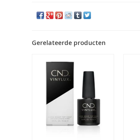
Gerelateerde producten
Met de Weekly Topcoat van Vinylux™ ben
He
je gegarandeerd van een week lang een
nagel
schitterende, hoogglans polish! De
Deze S
innovatieve ProLight technologie zorgt
gehy
ervoor dat de topcoat in natuurlijk licht
zijdez
uithard
TOEVOEGEN AAN WINKELWAGEN
TO