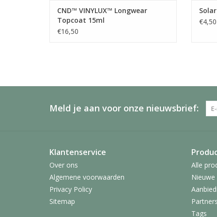
CND™ VINYLUX™ Longwear
Solar
Topcoat 15ml
€4,50
€16,50
Meld je aan voor onze nieuwsbrief:
Klantenservice
Produ
Over ons
Alle pro
Algemene voorwaarden
Nieuwe 
Privacy Policy
Aanbied
Sitemap
Partner
Tags