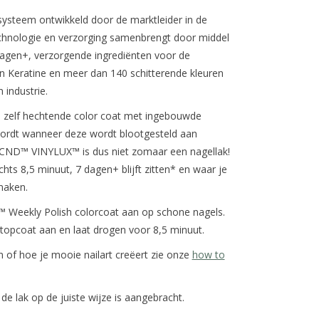
ysteem ontwikkeld door de marktleider in de
technologie en verzorging samenbrengt door middel
dagen+, verzorgende ingrediënten voor de
 en Keratine en meer dan 140 schitterende kleuren
 industrie.
zelf hechtende color coat met ingebouwde
wordt wanneer deze wordt blootgesteld aan
ie. CND™ VINYLUX™ is dus niet zomaar een nagellak!
chts 8,5 minuut, 7 dagen+ blijft zitten* en waar je
maken.
™ Weekly Polish colorcoat aan op schone nagels.
opcoat aan en laat drogen voor 8,5 minuut.
en of hoe je mooie nailart creëert zie onze
how to
 de lak op de juiste wijze is aangebracht.