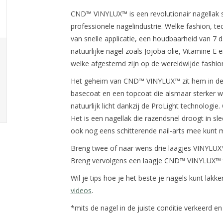
CND™ VINYLUX™ is een revolutionair nagellak s
professionele nagelindustrie. Welke fashion, 
van snelle applicatie, een houdbaarheid van 7 
natuurlijke nagel zoals Jojoba olie, Vitamine E
welke afgestemd zijn op de wereldwijde fashion
Het geheim van CND™ VINYLUX™ zit hem in de 
basecoat en een topcoat die alsmaar sterker 
natuurlijk licht dankzij de ProLight technolog
Het is een nagellak die razendsnel droogt in sle
ook nog eens schitterende nail-arts mee kunt 
Breng twee of naar wens drie laagjes VINYLUX
Breng vervolgens een laagje CND™ VINYLUX™ t
Wil je tips hoe je het beste je nagels kunt lakk
videos
.
*mits de nagel in de juiste conditie verkeerd en