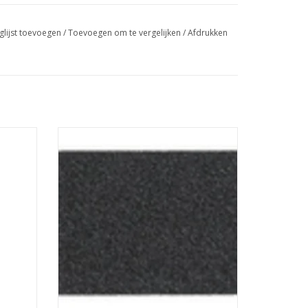
glijst toevoegen
/
Toevoegen om te vergelijken
/
Afdrukken
gellak
Vijl je natuurlijke nagels in model met de
CND™ Kanga vijl.
GEN
TOEVOEGEN AAN WINKELWAGEN