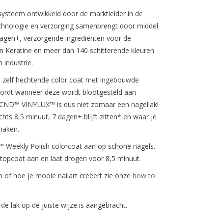
ysteem ontwikkeld door de marktleider in de
technologie en verzorging samenbrengt door middel
dagen+, verzorgende ingrediënten voor de
 en Keratine en meer dan 140 schitterende kleuren
 industrie.
zelf hechtende color coat met ingebouwde
wordt wanneer deze wordt blootgesteld aan
ie. CND™ VINYLUX™ is dus niet zomaar een nagellak!
chts 8,5 minuut, 7 dagen+ blijft zitten* en waar je
maken.
™ Weekly Polish colorcoat aan op schone nagels.
opcoat aan en laat drogen voor 8,5 minuut.
en of hoe je mooie nailart creëert zie onze
how to
 de lak op de juiste wijze is aangebracht.