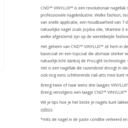
CND™ VINYLUX™ is een revolutionair nagellak s
professionele nagelindustrie. Welke fashion, 
van snelle applicatie, een houdbaarheid van 7 
natuurlijke nagel zoals Jojoba olie, Vitamine E
welke afgestemd zijn op de wereldwijde fashion
Het geheim van CND™ VINYLUX™ zit hem in de 
basecoat en een topcoat die alsmaar sterker 
natuurlijk licht dankzij de ProLight technolog
Het is een nagellak die razendsnel droogt in sle
ook nog eens schitterende nail-arts mee kunt 
Breng twee of naar wens drie laagjes VINYLUX
Breng vervolgens een laagje CND™ VINYLUX™ t
Wil je tips hoe je het beste je nagels kunt lakk
videos
.
*mits de nagel in de juiste conditie verkeerd en