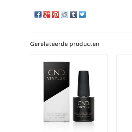
Gerelateerde producten
Met de Weekly Topcoat van Vinylux™ ben
He
je gegarandeerd van een week lang een
nagel
schitterende, hoogglans polish! De
Deze S
innovatieve ProLight technologie zorgt
gehy
ervoor dat de topcoat in natuurlijk licht
zijdez
uithard
TOEVOEGEN AAN WINKELWAGEN
TO