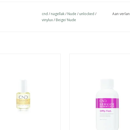
cnd
/
nagellak
/
Nude
/
unlocked
/
Aan verlan
vinylux
/
Beige/ Nude
t geheim van een succesvolle
Verwijdert op milde wijze jouw na
behandeling zit in de verzorging.
TOEVOEGEN AAN WINKELWA
olarOil™ zorgt ervoor dat je nagels
drateerd worden, je nagelriemen
acht aanvoelen en je nagellak lang
mooi blijft!
EVOEGEN AAN WINKELWAGEN