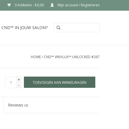
0 Artikelen - €0,00
Mijn account / Registreren
CND™ IN JOUW SALON?
HOME
/
CND™ VINYLUX™ UNLOCKED #267
+
TOEVOEGEN AAN WINKELWAGEN
-
Reviews
(0)