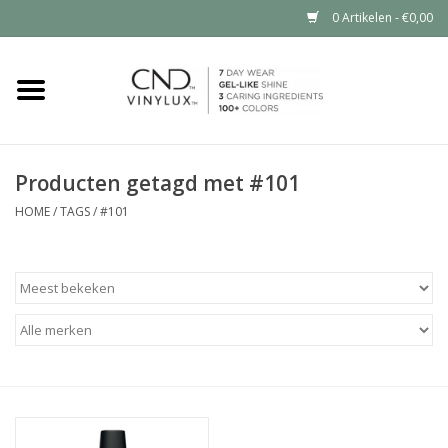
0 Artikelen - €0,00
Home
Shop nu
Producten getagd met #101
Nailart voor jou
HOME
/
TAGS
/
#101
CND™ in jouw salon?