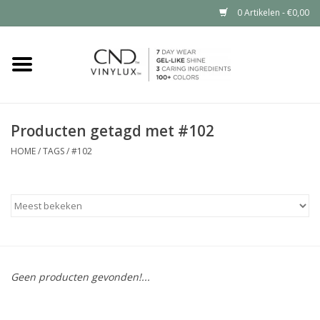
0 Artikelen - €0,00
Home
Shop nu
Producten getagd met #102
Nailart voor jou
HOME
/
TAGS
/
#102
CND™ in jouw salon?
Geen producten gevonden!...