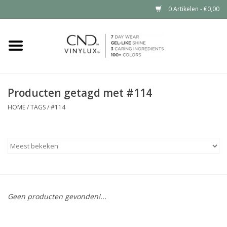
0 Artikelen - €0,00
Home
Shop nu
Producten getagd met #114
Nailart voor jou
HOME
/
TAGS
/
#114
CND™ in jouw salon?
Geen producten gevonden!...