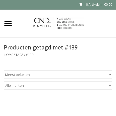
0 Artikelen - €0,00
Home
Shop nu
Producten getagd met #139
Nailart voor jou
HOME
/
TAGS
/
#139
CND™ in jouw salon?