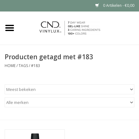
0 Artikelen - €0,00
Home
Shop nu
Producten getagd met #183
Nailart voor jou
HOME
/
TAGS
/
#183
CND™ in jouw salon?