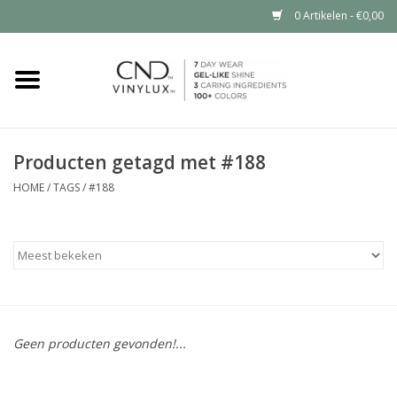
0 Artikelen - €0,00
Home
Shop nu
Producten getagd met #188
Nailart voor jou
HOME
/
TAGS
/
#188
CND™ in jouw salon?
Geen producten gevonden!...