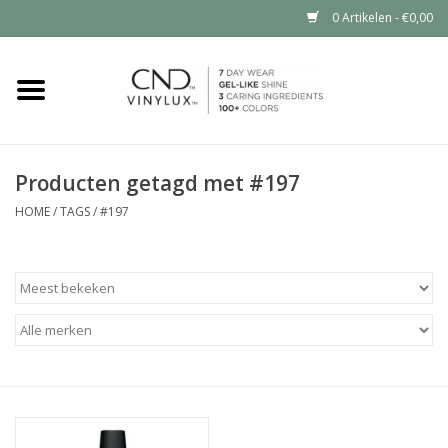
0 Artikelen - €0,00
Home
Shop nu
Producten getagd met #197
Nailart voor jou
HOME
/
TAGS
/
#197
CND™ in jouw salon?