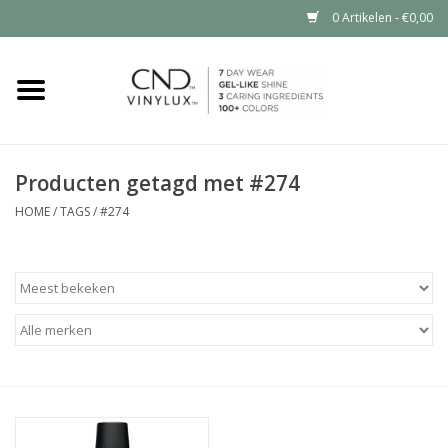
0 Artikelen - €0,00
Home
Shop nu
Producten getagd met #274
Nailart voor jou
HOME
/
TAGS
/
#274
CND™ in jouw salon?