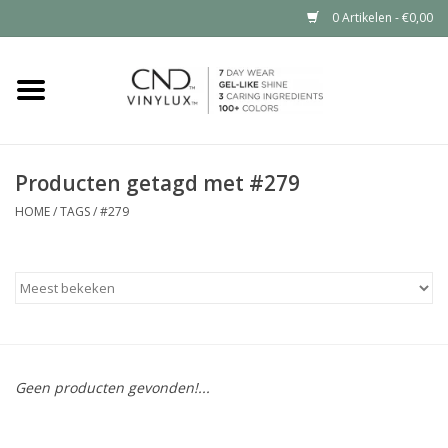
0 Artikelen - €0,00
Home
Shop nu
Producten getagd met #279
Nailart voor jou
HOME
/
TAGS
/
#279
CND™ in jouw salon?
Geen producten gevonden!...