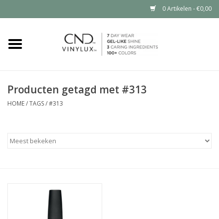
0 Artikelen - €0,00
Home
Shop nu
Producten getagd met #313
Nailart voor jou
HOME
/
TAGS
/
#313
CND™ in jouw salon?