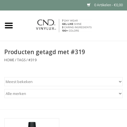
0 Artikelen - €0,00
Home
Shop nu
Producten getagd met #319
Nailart voor jou
HOME
/
TAGS
/
#319
CND™ in jouw salon?