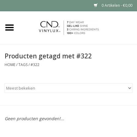
0 Artikelen - €0,00
Home
Shop nu
Producten getagd met #322
Nailart voor jou
HOME
/
TAGS
/
#322
CND™ in jouw salon?
Geen producten gevonden!...