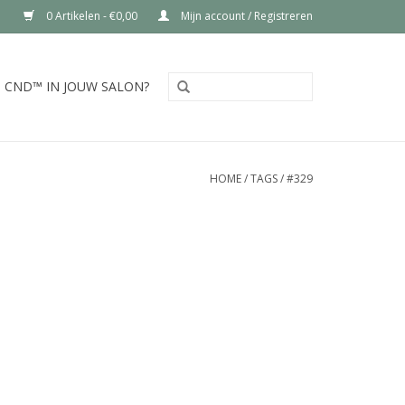
0 Artikelen - €0,00
Mijn account / Registreren
CND™ IN JOUW SALON?
HOME
/
TAGS
/
#329