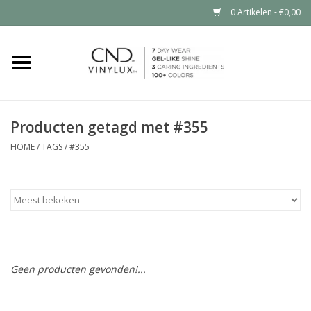
0 Artikelen - €0,00
Home
Shop nu
Producten getagd met #355
Nailart voor jou
HOME
/
TAGS
/
#355
CND™ in jouw salon?
Geen producten gevonden!...