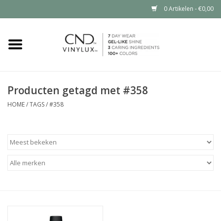
0 Artikelen - €0,00
Home
Shop nu
Producten getagd met #358
Nailart voor jou
HOME
/
TAGS
/
#358
CND™ in jouw salon?