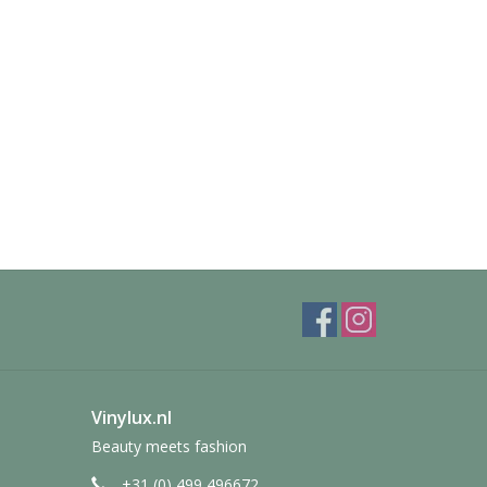
Vinylux.nl
Beauty meets fashion
+31 (0) 499 496672