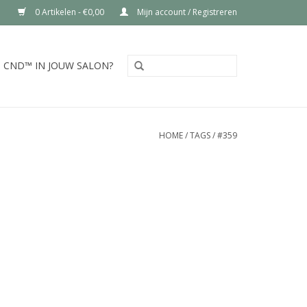
0 Artikelen - €0,00
Mijn account / Registreren
CND™ IN JOUW SALON?
HOME
/
TAGS
/
#359