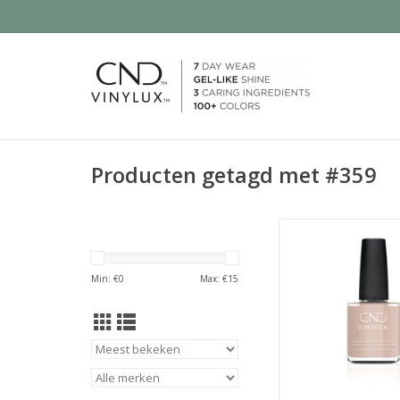
Producten getagd met #359
nude kleur
TOEVOEGEN AAN WI
Min: €
0
Max: €
15