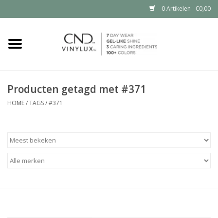
0 Artikelen - €0,00
Home
Shop nu
Producten getagd met #371
Nailart voor jou
HOME
/
TAGS
/
#371
CND™ in jouw salon?