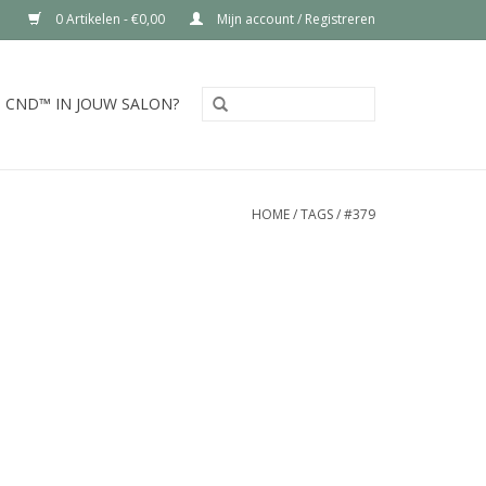
0 Artikelen - €0,00
Mijn account / Registreren
CND™ IN JOUW SALON?
HOME
/
TAGS
/
#379