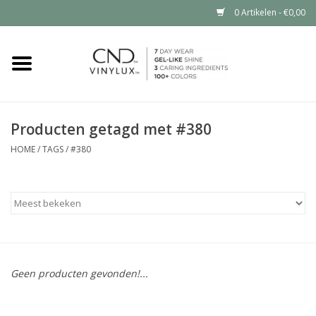
0 Artikelen - €0,00
Home
Shop nu
Producten getagd met #380
Nailart voor jou
HOME
/
TAGS
/
#380
CND™ in jouw salon?
Geen producten gevonden!...