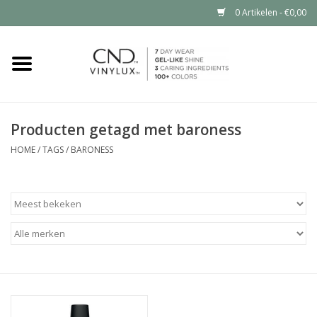
0 Artikelen - €0,00
Home
Shop nu
Producten getagd met baroness
Nailart voor jou
HOME
/
TAGS
/
BARONESS
CND™ in jouw salon?