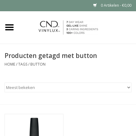
0 Artikelen - €0,00
Home
Shop nu
Producten getagd met button
Nailart voor jou
HOME
/
TAGS
/
BUTTON
CND™ in jouw salon?