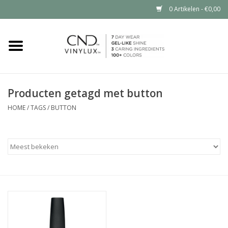
0 Artikelen - €0,00
Home
Shop nu
Producten getagd met button
Nailart voor jou
HOME
/
TAGS
/
BUTTON
CND™ in jouw salon?