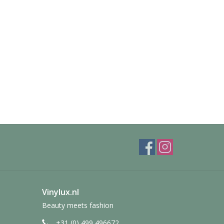
Vinylux.nl
Beauty meets fashion
+31 (0) 499 496672