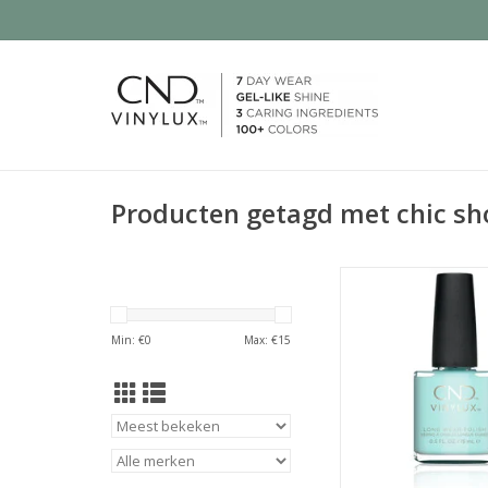
Producten getagd met chic sh
een ijzige aqua-blauw
helderheid en frisheid
TOEVOEGEN AAN WI
Min: €
0
Max: €
15