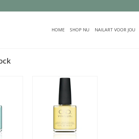
HOME
SHOP NU
NAILART VOOR JOU
ock
e tint die
Gele kleur
 uitstraalt
TOEVOEGEN AAN WINKELWAGEN
NKELWAGEN