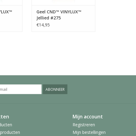
YLUX™
Geel CND™ VINYLUX™
Jellied #275
€14,95
ABONNEER
cten
Mijn account
ducten
Registreren
producten
Mijn bestellingen