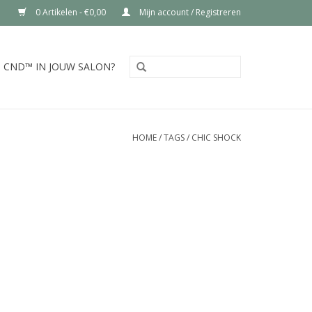
0 Artikelen - €0,00
Mijn account / Registreren
CND™ IN JOUW SALON?
HOME
/
TAGS
/
CHIC SHOCK