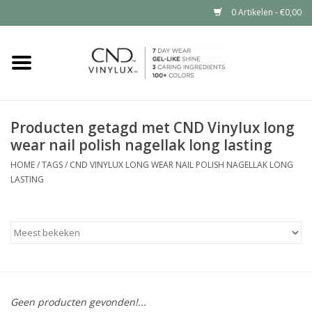
0 Artikelen - €0,00
Home
Shop nu
Producten getagd met CND Vinylux long
wear nail polish nagellak long lasting
Nailart voor jou
HOME
/
TAGS
/
CND VINYLUX LONG WEAR NAIL POLISH NAGELLAK LONG
LASTING
CND™ in jouw salon?
Geen producten gevonden!...