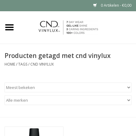
0 Artikelen - €0,00
Home
Shop nu
Producten getagd met cnd vinylux
Nailart voor jou
HOME
/
TAGS
/
CND VINYLUX
CND™ in jouw salon?