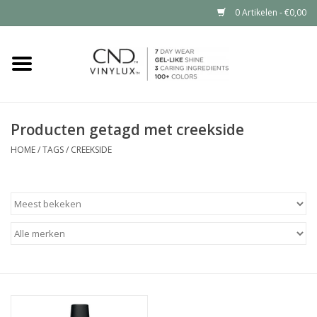
0 Artikelen - €0,00
Home
Shop nu
Producten getagd met creekside
Nailart voor jou
HOME
/
TAGS
/
CREEKSIDE
CND™ in jouw salon?