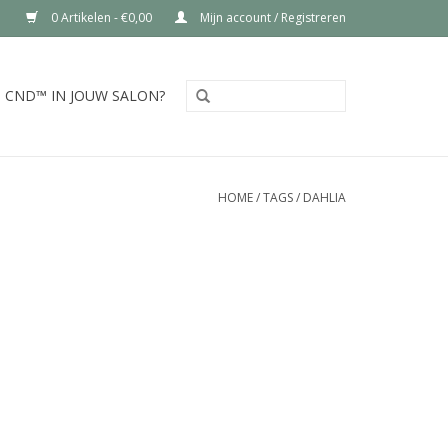
0 Artikelen - €0,00
Mijn account / Registreren
CND™ IN JOUW SALON?
HOME
/
TAGS
/
DAHLIA