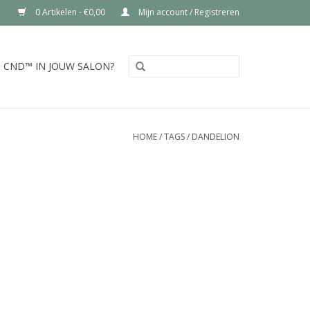
0 Artikelen - €0,00
Mijn account / Registreren
CND™ IN JOUW SALON?
HOME
/
TAGS
/
DANDELION