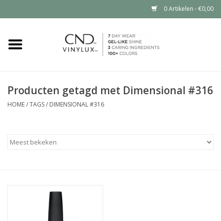
0 Artikelen - €0,00
Home
Shop nu
Producten getagd met Dimensional #316
Nailart voor jou
HOME
/
TAGS
/
DIMENSIONAL #316
CND™ in jouw salon?