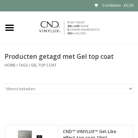
0 Artikelen - €0,00
Home
Shop nu
Producten getagd met Gel top coat
Nailart voor jou
HOME
/
TAGS
/
GEL TOP COAT
CND™ in jouw salon?
CND™ VINYLUX™ Gel-Like
effect top coat 15ml