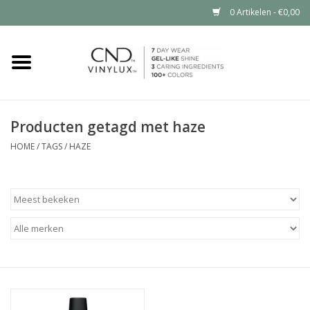
0 Artikelen - €0,00
Home
Shop nu
Producten getagd met haze
Nailart voor jou
HOME
/
TAGS
/
HAZE
CND™ in jouw salon?